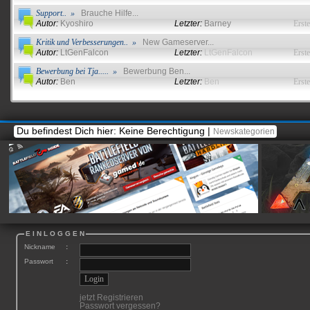
Support.. »
Brauche Hilfe...
Autor:
Kyoshiro
Letzter:
Barney
Erste
Kritik und Verbesserungen.. »
New Gameserver...
Autor:
LtGenFalcon
Letzter:
LtGenFalcon
Erste
Bewerbung bei Tja..... »
Bewerbung Ben...
Autor:
Ben
Letzter:
Ben
Erste
Du befindest Dich hier: Keine Berechtigung |
Newskategorien
Battlefield Inside
Infos rund um Battlefield...
E I N L O G G E N
Nickname
:
Passwort
:
jetzt Registrieren
Passwort vergessen?