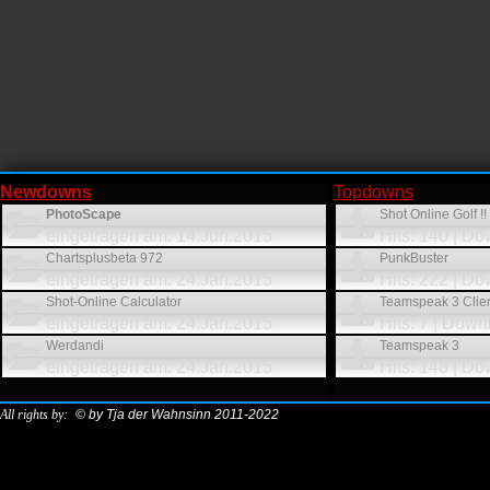
Newdowns
Topdowns
PhotoScape
Shot Online Golf !!
eingetragen am: 14.Jun.2015
Hits: 140 | D
Chartsplusbeta 972
PunkBuster
eingetragen am: 24.Jan.2015
Hits: 222 | D
Shot-Online Calculator
Teamspeak 3 Clie
eingetragen am: 24.Jan.2015
Hits: 7 | Down
Werdandi
Teamspeak 3
eingetragen am: 24.Jan.2015
Hits: 148 | Do
All rights by:
© by Tja der Wahnsinn 2011-2022