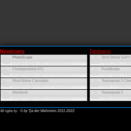
Newdowns
Topdowns
PhotoScape
Shot Online Golf !!
eingetragen am: 14.Jun.2015
Hits: 140 | D
Chartsplusbeta 972
PunkBuster
eingetragen am: 24.Jan.2015
Hits: 222 | D
Shot-Online Calculator
Teamspeak 3 Clie
eingetragen am: 24.Jan.2015
Hits: 7 | Down
Werdandi
Teamspeak 3
eingetragen am: 24.Jan.2015
Hits: 148 | Do
All rights by:
© by Tja der Wahnsinn 2011-2022