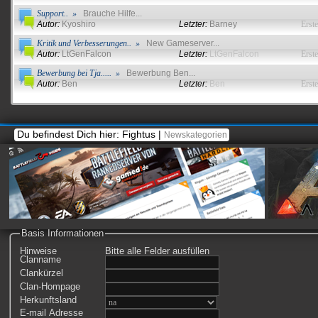
Support.. »
Brauche Hilfe...
Autor:
Kyoshiro
Letzter:
Barney
Erste
Kritik und Verbesserungen.. »
New Gameserver...
Autor:
LtGenFalcon
Letzter:
LtGenFalcon
Erste
Bewerbung bei Tja..... »
Bewerbung Ben...
Autor:
Ben
Letzter:
Ben
Erste
Du befindest Dich hier: Fightus |
Newskategorien
Battlefield Inside
Infos rund um Battlefield...
Basis Informationen
Hinweise
Bitte alle Felder ausfüllen
Clanname
Clankürzel
Clan-Hompage
Herkunftsland
E-mail Adresse